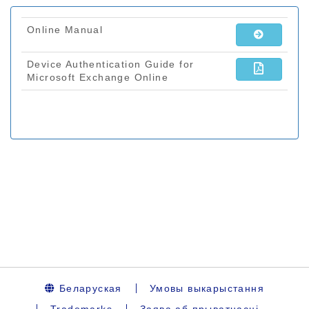
Беларуская
Умовы выкарыстання
Trademarks
Заява аб прыватнасці