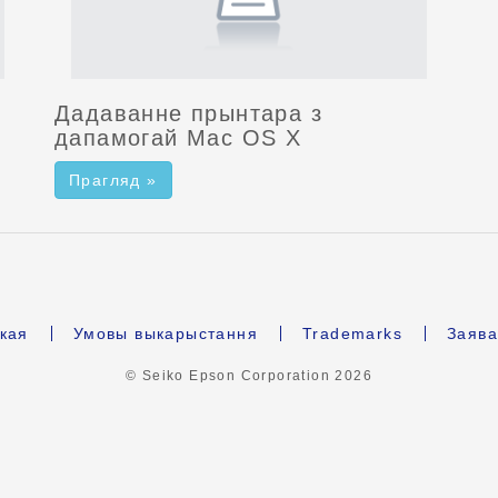
Дадаванне прынтара з
дапамогай Mac OS X
Прагляд »
кая
Умовы выкарыстання
Trademarks
Заява
© Seiko Epson Corporation
2026