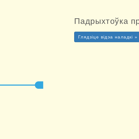
Падрыхтоўка п
Глядзіце відэа наладкі »