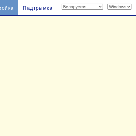
ройка
Падтрымка