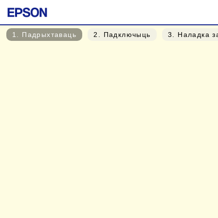
1
. Падрыхтаваць
2
. Падключыць
3
. Наладка 