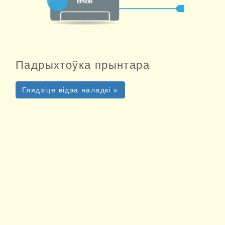
Падрыхтоўка прынтара
Глядзіце відэа наладкі »