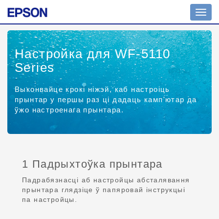
Toggl
navig
Настройка для WF-5110
Series
Выконвайце крокі ніжэй, каб настроіць
прынтар у першы раз ці дадаць камп'ютар да
ўжо настроенага прынтара.
1 Падрыхтоўка прынтара
Падрабязнасці аб настройцы абсталявання
прынтара глядзіце ў папяровай інструкцыі
па настройцы.