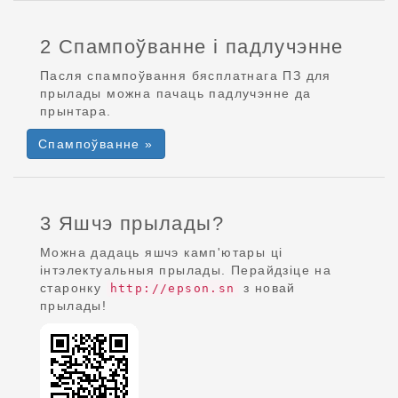
2 Спампоўванне і падлучэнне
Пасля спампоўвання бясплатнага ПЗ для
прылады можна пачаць падлучэнне да
прынтара.
Спампоўванне »
3 Яшчэ прылады?
Можна дадаць яшчэ камп'ютары ці
інтэлектуальныя прылады. Перайдзіце на
старонку
з новай
http://epson.sn
прылады!