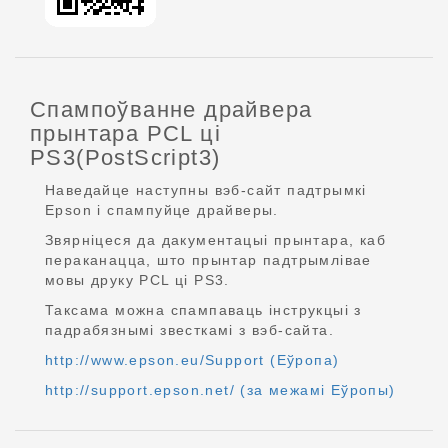
Спампоўванне драйвера
прынтара PCL ці
PS3(PostScript3)
Наведайце наступны вэб-сайт падтрымкі
Epson і спампуйце драйверы.
Звярніцеся да дакументацыі прынтара, каб
пераканацца, што прынтар падтрымлівае
мовы друку PCL ці PS3.
Таксама можна спампаваць інструкцыі з
падрабязнымі звесткамі з вэб-сайта.
http://www.epson.eu/Support (Еўропа)
http://support.epson.net/ (за межамі Еўропы)