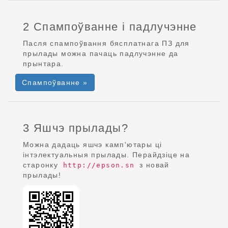
2 Спампоўванне і падлучэнне
Пасля спампоўвання бясплатнага ПЗ для
прылады можна пачаць падлучэнне да
прынтара.
Спампоўванне »
3 Яшчэ прылады?
Можна дадаць яшчэ камп'ютары ці
інтэлектуальныя прылады. Перайдзіце на
старонку
з новай
http://epson.sn
прылады!