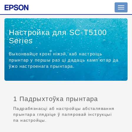
Toggl
navig
Настройка для SC-T5100
Series
Выконвайце крокі ніжэй, каб настроіць
прынтар у першы раз ці дадаць камп'ютар да
ўжо настроенага прынтара.
1 Падрыхтоўка прынтара
Падрабязнасці аб настройцы абсталявання
прынтара глядзіце ў папяровай інструкцыі
па настройцы.