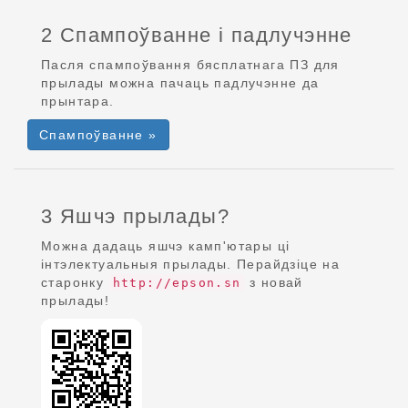
2 Спампоўванне і падлучэнне
Пасля спампоўвання бясплатнага ПЗ для
прылады можна пачаць падлучэнне да
прынтара.
Спампоўванне »
3 Яшчэ прылады?
Можна дадаць яшчэ камп'ютары ці
інтэлектуальныя прылады. Перайдзіце на
старонку
з новай
http://epson.sn
прылады!