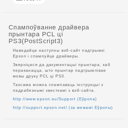
Спампоўванне драйвера
прынтара PCL ці
PS3(PostScript3)
Наведайце наступны вэб-сайт падтрымкі
Epson і спампуйце драйверы.
Звярніцеся да дакументацыі прынтара, каб
пераканацца, што прынтар падтрымлівае
мовы друку PCL ці PS3.
Таксама можна спампаваць інструкцыі з
падрабязнымі звесткамі з вэб-сайта.
http://www.epson.eu/Support (Еўропа)
http://support.epson.net/ (за межамі Еўропы)