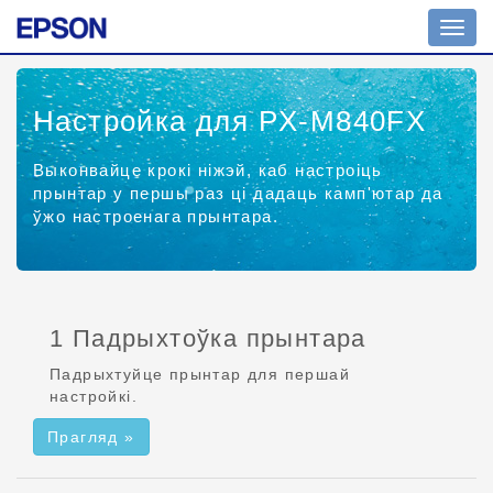
Пера
навіг
Настройка для PX-M840FX
Выконвайце крокі ніжэй, каб настроіць
прынтар у першы раз ці дадаць камп'ютар да
ўжо настроенага прынтара.
1 Падрыхтоўка прынтара
Падрыхтуйце прынтар для першай
настройкі.
Прагляд »