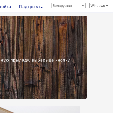
ройка
Падтрымка
льную прыладу, выберыце кнопку