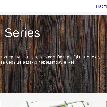
Наст
Series
кт упершыню ці дадаць камп'ютар і (ці) інтэлектуа
 выберыце адзін з параметраў ніжэй.