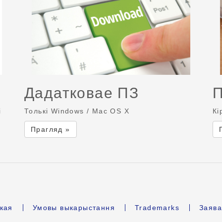
Дадатковае ПЗ
і
Толькі Windows / Mac OS X
Кі
Прагляд »
кая
Умовы выкарыстання
Trademarks
Заява