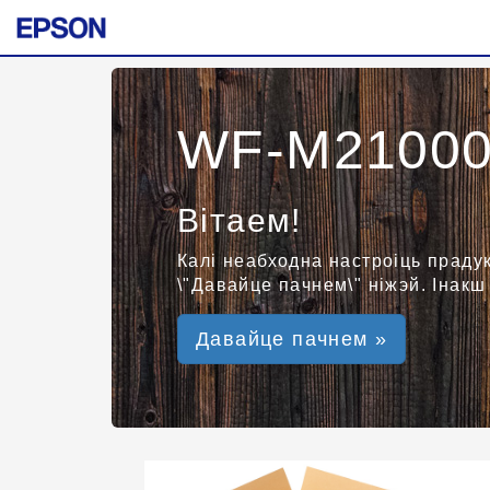
WF-M21000 
Вітаем!
Калі неабходна настроіць праду
\"Давайце пачнем\" ніжэй. Інакш
Давайце пачнем »