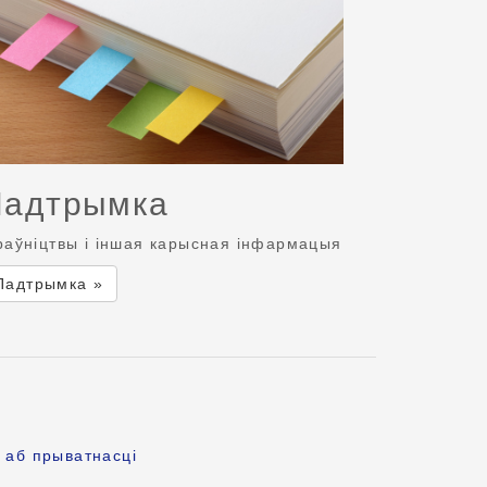
Падтрымка
раўніцтвы і іншая карысная інфармацыя
Падтрымка »
 аб прыватнасці