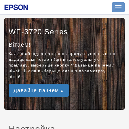
Toggl
navig
WF-3720 Series
Вітаем!
Калі неабходна настроіць прадукт упершыню ці
дадаць камп'ютар і (ці) інтэлектуальную
прыладу, выберыце кнопку \"Давайце пачнем\"
ніжэй. Інакш выберыце адзін з параметраў
ніжэй.
Давайце пачнем »
Настройка