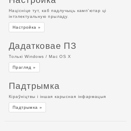
Націсніце тут, каб падлучыць камп'ютар ці
інтэлектуальную прыладу.
Настройка »
Дадатковае ПЗ
Толькі Windows / Mac OS X
Прагляд »
Падтрымка
Кіраўніцтвы і іншая карысная інфармацыя
Падтрымка »