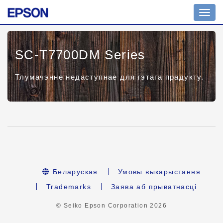
Toggl
navig
SC-T7700DM Series
Тлумачэнне недаступнае для гэтага прадукту.
Беларуская
Умовы выкарыстання
Trademarks
Заява аб прыватнасці
© Seiko Epson Corporation
2026