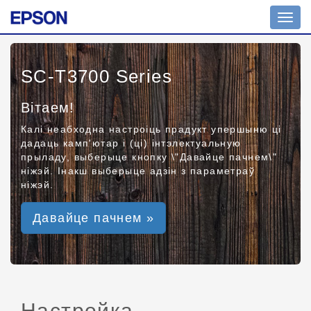
Toggl
navig
SC-T3700 Series
Вітаем!
Калі неабходна настроіць прадукт упершыню ці
дадаць камп'ютар і (ці) інтэлектуальную
прыладу, выберыце кнопку \"Давайце пачнем\"
ніжэй. Інакш выберыце адзін з параметраў
ніжэй.
Давайце пачнем »
Настройка