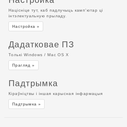
Націсніце тут, каб падлучыць камп'ютар ці
інтэлектуальную прыладу.
Настройка »
Дадатковае ПЗ
Толькі Windows / Mac OS X
Прагляд »
Падтрымка
Кіраўніцтвы і іншая карысная інфармацыя
Падтрымка »