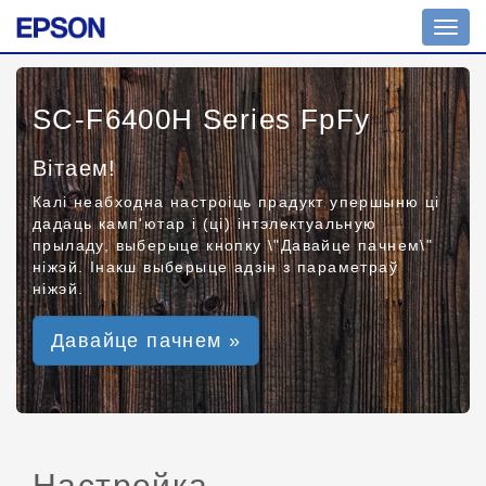
Toggl
navig
SC-F6400H Series FpFy
Вітаем!
Калі неабходна настроіць прадукт упершыню ці
дадаць камп'ютар і (ці) інтэлектуальную
прыладу, выберыце кнопку \"Давайце пачнем\"
ніжэй. Інакш выберыце адзін з параметраў
ніжэй.
Давайце пачнем »
Настройка