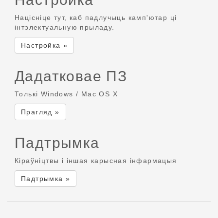
Націсніце тут, каб падлучыць камп'ютар ці
інтэлектуальную прыладу.
Настройка »
Дадатковае ПЗ
Толькі Windows / Mac OS X
Прагляд »
Падтрымка
Кіраўніцтвы і іншая карысная інфармацыя
Падтрымка »