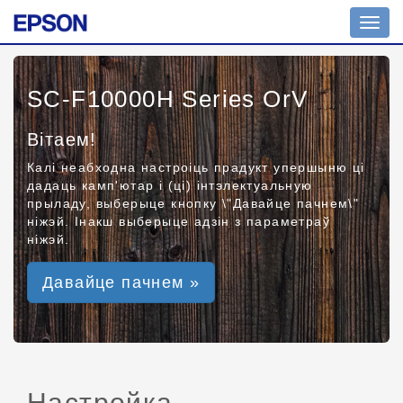
Toggl
navig
SC-F10000H Series OrV
Вітаем!
Калі неабходна настроіць прадукт упершыню ці
дадаць камп'ютар і (ці) інтэлектуальную
прыладу, выберыце кнопку \"Давайце пачнем\"
ніжэй. Інакш выберыце адзін з параметраў
ніжэй.
Давайце пачнем »
Настройка