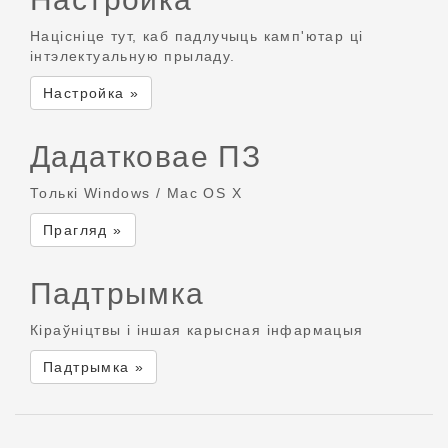
Націсніце тут, каб падлучыць камп'ютар ці
інтэлектуальную прыладу.
Настройка »
Дадатковае ПЗ
Толькі Windows / Mac OS X
Прагляд »
Падтрымка
Кіраўніцтвы і іншая карысная інфармацыя
Падтрымка »