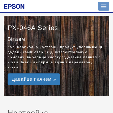
Toggl
navig
PX-046A Series
Вітаем!
Калі неабходна настроіць прадукт упершыню ці
дадаць камп'ютар і (ці) інтэлектуальную
прыладу, выберыце кнопку \"Давайце пачнем\"
ніжэй. Інакш выберыце адзін з параметраў
ніжэй.
Давайце пачнем »
Настройка