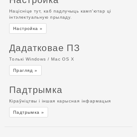
Націсніце тут, каб падлучыць камп'ютар ці
інтэлектуальную прыладу.
Настройка »
Дадатковае ПЗ
Толькі Windows / Mac OS X
Прагляд »
Падтрымка
Кіраўніцтвы і іншая карысная інфармацыя
Падтрымка »