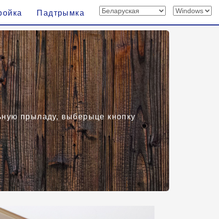
ройка
Падтрымка
льную прыладу, выберыце кнопку