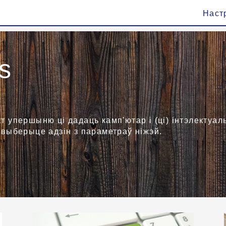
Наст
s
кт упершыню ці дадаць камп'ютар і (ці) інтэлектуа
 выберыце адзін з параметраў ніжэй.