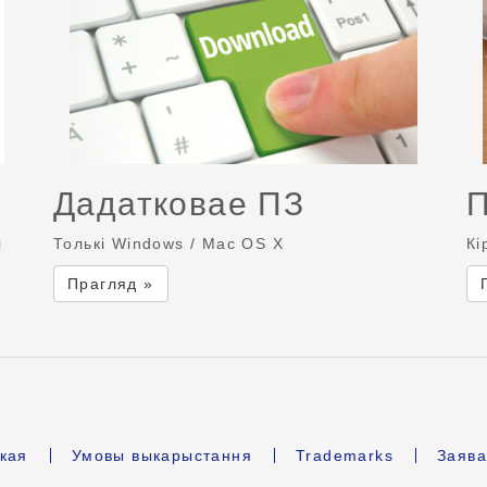
Дадатковае ПЗ
і
Толькі Windows / Mac OS X
Кі
Прагляд »
кая
Умовы выкарыстання
Trademarks
Заява