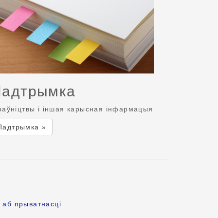
Падтрымка
раўніцтвы і іншая карысная інфармацыя
Падтрымка »
 аб прыватнасці