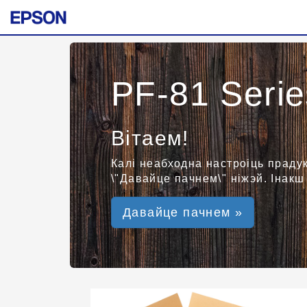
PF-81 Serie
Вітаем!
Калі неабходна настроіць праду
\"Давайце пачнем\" ніжэй. Інакш
Давайце пачнем »