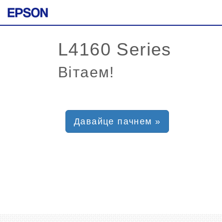
Вітаем!
Давайце пачнем »