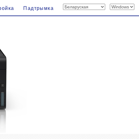
ройка
Падтрымка