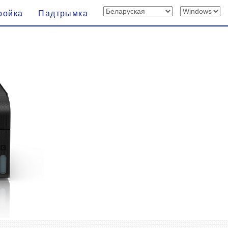
ройка
Падтрымка