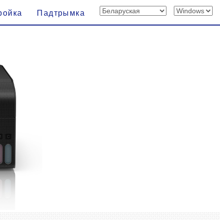
ройка
Падтрымка