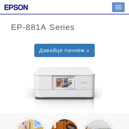
Toggl
navig
Давайце пачнем »