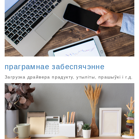
праграмнае забеспячэнне
Загрузка драйвера прадукту, утыліты, прашыўкі і г.д.