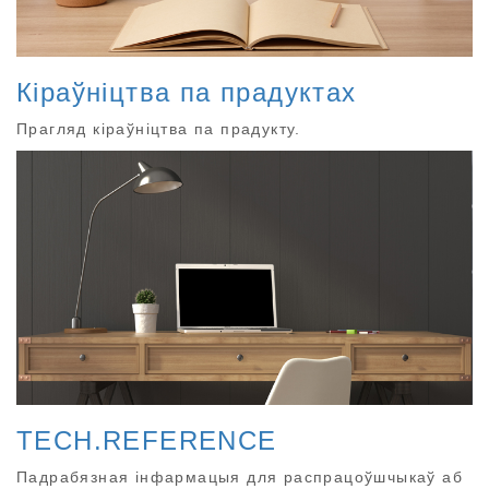
Кіраўніцтва па прадуктах
Прагляд кіраўніцтва па прадукту.
TECH.REFERENCE
Падрабязная інфармацыя для распрацоўшчыкаў аб