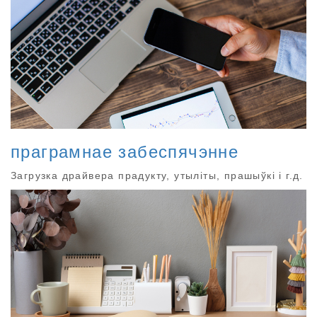
праграмнае забеспячэнне
Загрузка драйвера прадукту, утыліты, прашыўкі і г.д.