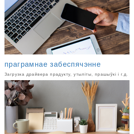
праграмнае забеспячэнне
Загрузка драйвера прадукту, утыліты, прашыўкі і г.д.