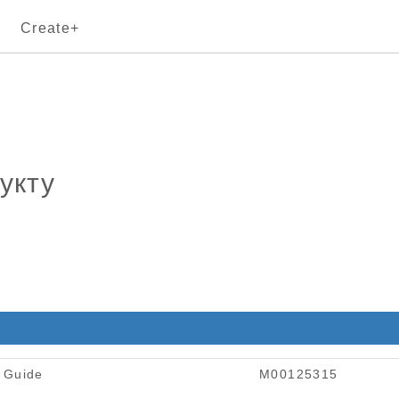
Create+
укту