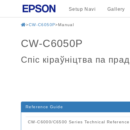
Setup Navi
Gallery
CW-C6050P
Manual
CW-C6050P
Спіс кіраўніцтва па прад