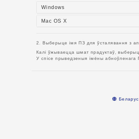
Windows
Mac OS X
2. Выберыце імя ПЗ для ўсталявання з а
Калі ўжываецца шмат прадуктаў, выберыц
У спісе прыведзеныя імёны абноўленага П
Беларус