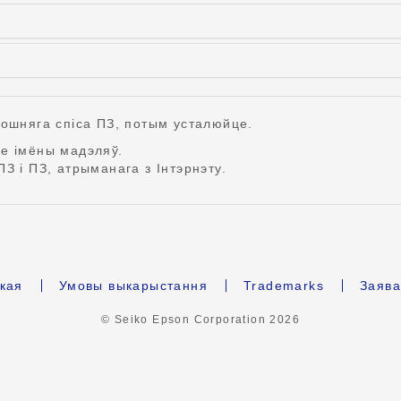
пошняга спіса ПЗ, потым усталюйце.
е імёны мадэляў.
З і ПЗ, атрыманага з Інтэрнэту.
кая
Умовы выкарыстання
Trademarks
Заява
© Seiko Epson Corporation
2026