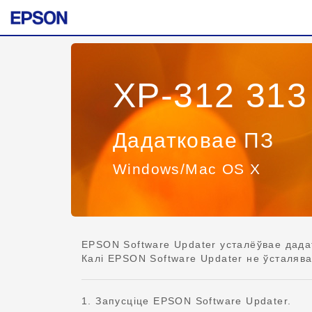
XP-312 313
Дадатковае ПЗ
Windows/Mac OS X
EPSON Software Updater усталёўвае дада
Калі EPSON Software Updater не ўсталява
1. Запусціце EPSON Software Updater.