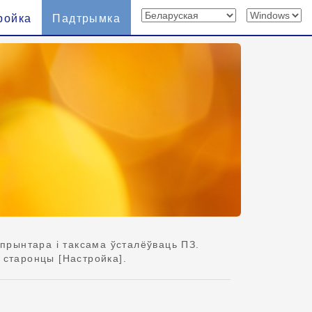
ройка
Падтрымка
прынтара і таксама ўсталёўваць ПЗ.
 старонцы [Настройка].