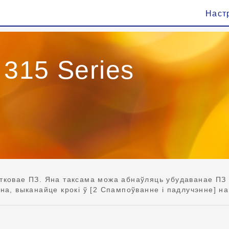
Наст
 315 Series
тковае ПЗ. Яна таксама можа абнаўляць убудаванае ПЗ 
на, выканайце крокі ў [2 Спампоўванне і падлучэнне] на