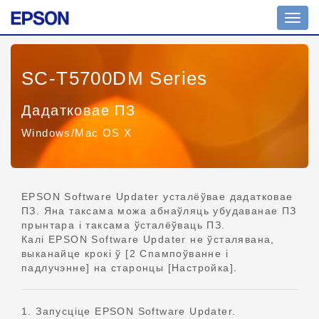
Пера
навіг
SC-T5700DM Series
Дадатковае ПЗ
Windows/Mac OS X
EPSON Software Updater усталёўвае дадатковае
ПЗ. Яна таксама можа абнаўляць убудаванае ПЗ
прынтара і таксама ўсталёўваць ПЗ.
Калі EPSON Software Updater не ўсталявана,
выканайце крокі ў [2 Спампоўванне і
падлучэнне] на старонцы [Настройка].
1. Запусціце EPSON Software Updater.