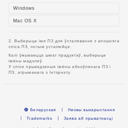
Windows
Mac OS X
2. Выберыце імя ПЗ для ўсталявання з апошняга
спіса ПЗ, потым усталюйце.
Калі ўжываецца шмат прадуктаў, выберыце
імёны мадэляў.
У спісе прыведзеныя імёны абноўленага ПЗ і
ПЗ, атрыманага з Інтэрнэту.
Беларуская
Умовы выкарыстання
Trademarks
Заява аб прыватнасці