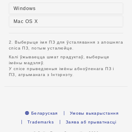
Windows
Mac OS X
2. Выберыце імя ПЗ для ўсталявання з апошняга
спіса ПЗ, потым усталюйце.
Калі ўжываецца шмат прадуктаў, выберыце
імёны мадэляў.
У спісе прыведзеныя імёны абноўленага ПЗ і
ПЗ, атрыманага з Інтэрнэту.
Беларуская
Умовы выкарыстання
Trademarks
Заява аб прыватнасці