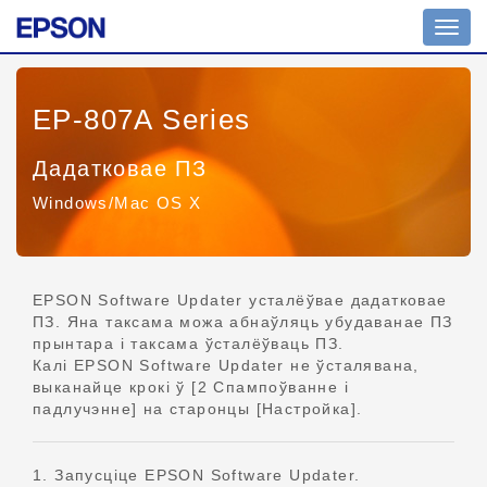
Пера
навіг
EP-807A Series
Дадатковае ПЗ
Windows/Mac OS X
EPSON Software Updater усталёўвае дадатковае
ПЗ. Яна таксама можа абнаўляць убудаванае ПЗ
прынтара і таксама ўсталёўваць ПЗ.
Калі EPSON Software Updater не ўсталявана,
выканайце крокі ў [2 Спампоўванне і
падлучэнне] на старонцы [Настройка].
1. Запусціце EPSON Software Updater.