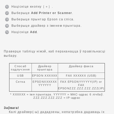
Націсніце кнопку［＋］.
Выберыце
Add Printer or Scanner
.
Выберыце прынтар Epson са спіса.
Выберыце драйвер з іменем прынтара.
Націсніце
Add
.
Праверце табліцу ніжэй, каб пераканацца ў правільнасці
выбару.
Спосаб
Драйвер
Драйвер факса
падлучэння
прынтара
USB
EPSON XXXXXX
FAX XXXXXX (USB)
Сетка
EPSONXXXXXX
FAX EPSONYYYYYY(IP) or
YYYYYY
FAX
EPSONZZZ.ZZZ.ZZZ.ZZZ(IP)
* XXXXXX = імя прынтара. YYYYYY = MAC-адрас 6 лічбаў.
ZZZ.ZZZ.ZZZ.ZZZ = IP-адрас
Заўвага!
Калі драйвер(-ы) дададзены, непатрэбна дадаваць іх