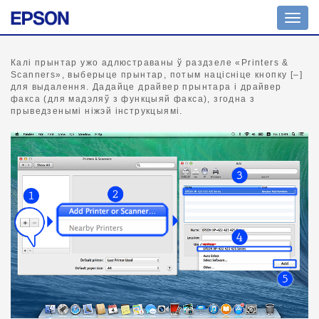
Пера
навіг
Калі прынтар ужо адлюстраваны ў раздзеле «Printers &
Scanners», выберыце прынтар, потым націсніце кнопку [–]
для выдалення. Дадайце драйвер прынтара і драйвер
факса (для мадэляў з функцыяй факса), згодна з
прыведзенымі ніжэй інструкцыямі.