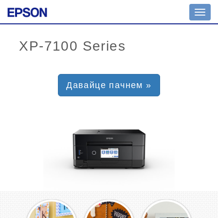
Toggl
navig
Давайце пачнем »