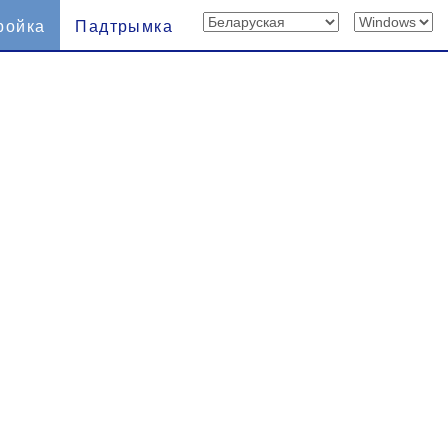
ройка
Падтрымка