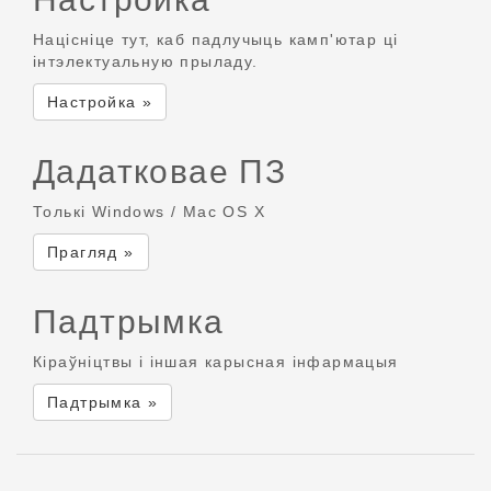
Націсніце тут, каб падлучыць камп'ютар ці
інтэлектуальную прыладу.
Настройка »
Дадатковае ПЗ
Толькі Windows / Mac OS X
Прагляд »
Падтрымка
Кіраўніцтвы і іншая карысная інфармацыя
Падтрымка »