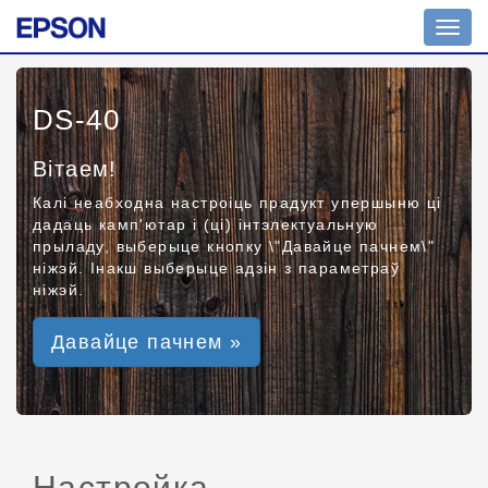
Toggl
navig
DS-40
Вітаем!
Калі неабходна настроіць прадукт упершыню ці
дадаць камп'ютар і (ці) інтэлектуальную
прыладу, выберыце кнопку \"Давайце пачнем\"
ніжэй. Інакш выберыце адзін з параметраў
ніжэй.
Давайце пачнем »
Настройка