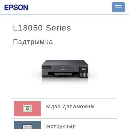
Toggl
navig
L18050 Series
Падтрымка