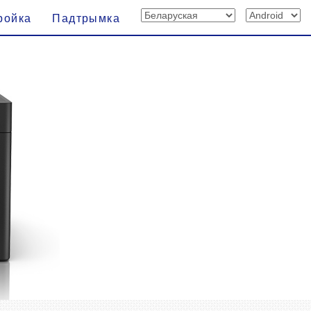
ройка
Падтрымка