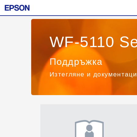
WF-5110 Se
Поддръжка
Изтегляне и документац