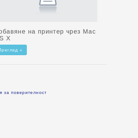
обавяне на принтер чрез Mac
S X
Преглед »
я за поверителност