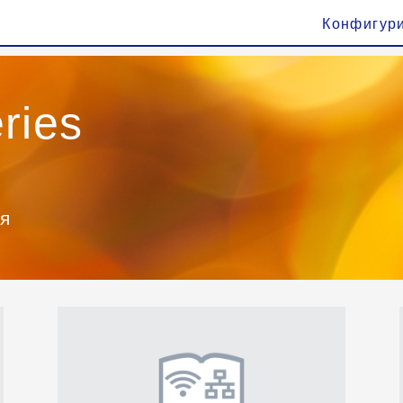
Конфигур
ries
ия