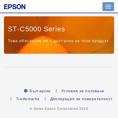
Toggl
navig
ST-C5000 Series
Това обяснение не е достъпно за този продукт.
Български
Условия за ползване
Trademarks
Декларация за поверителност
© Seiko Epson Corporation
2026