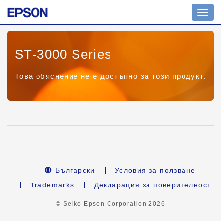
Toggl
navig
ST-3000 Series
Това обяснение не е достъпно за този продукт.
Български
Условия за ползване
Trademarks
Декларация за поверителност
© Seiko Epson Corporation
2026