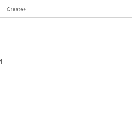
Create+
и