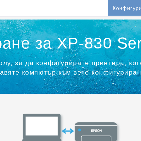
Конфигур
ане за XP-830 Ser
лу, за да конфигурирате принтера, ког
бавяте компютър към вече конфигуриран