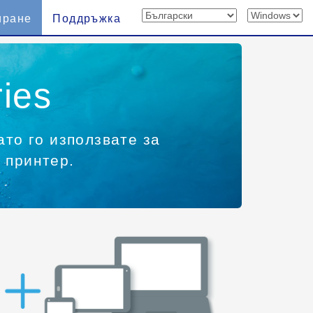
иране
Поддръжка
ies
ато го използвате за
 принтер.