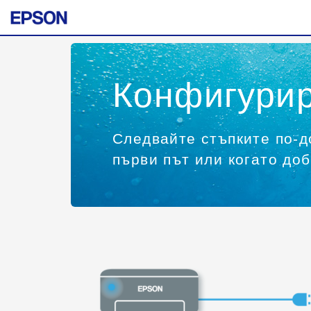
Конфигурир
Следвайте стъпките по-до
първи път или когато до