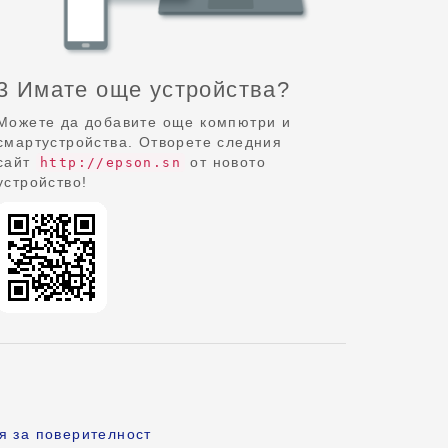
3 Имате още устройства?
Можете да добавите още компютри и
смартустройства. Отворете следния
сайт
от новото
http://epson.sn
устройство!
я за поверителност