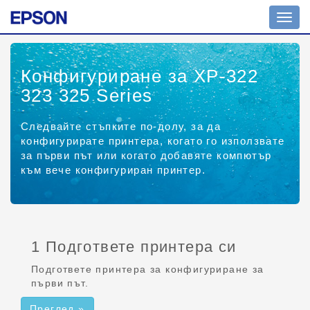
Прев
на
навиг
Конфигуриране за XP-322
323 325 Series
Следвайте стъпките по-долу, за да
конфигурирате принтера, когато го използвате
за първи път или когато добавяте компютър
към вече конфигуриран принтер.
1 Подгответе принтера си
Подгответе принтера за конфигуриране за
първи път.
Преглед »