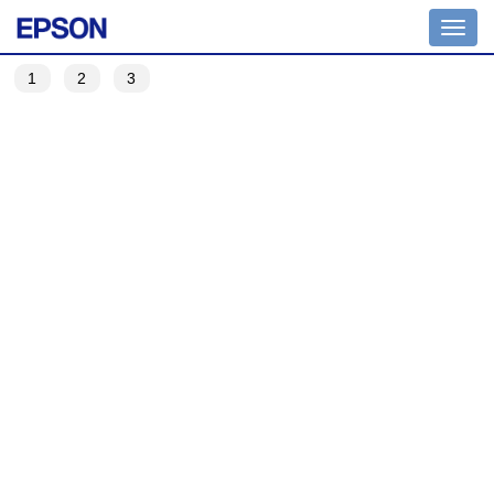
Toggl
navig
1
2
3