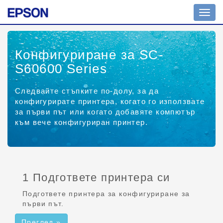
Прев
на
навиг
Конфигуриране за SC-
S60600 Series
Следвайте стъпките по-долу, за да
конфигурирате принтера, когато го използвате
за първи път или когато добавяте компютър
към вече конфигуриран принтер.
1 Подгответе принтера си
Подгответе принтера за конфигуриране за
първи път.
Преглед »