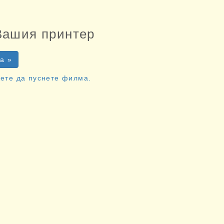
Вашия принтер
а »
жете да пуснете филма.