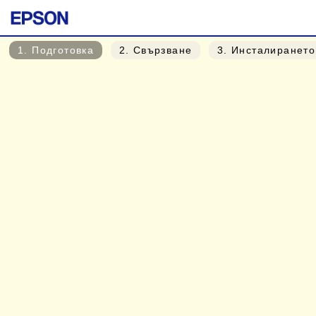
1
. Подготовка
2
. Свързване
3
. Инсталиранет