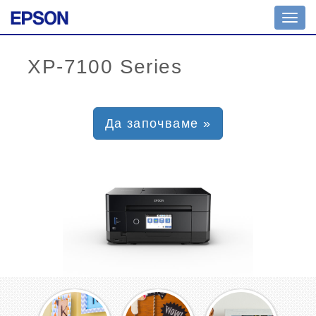
Toggl
navig
Да започваме »