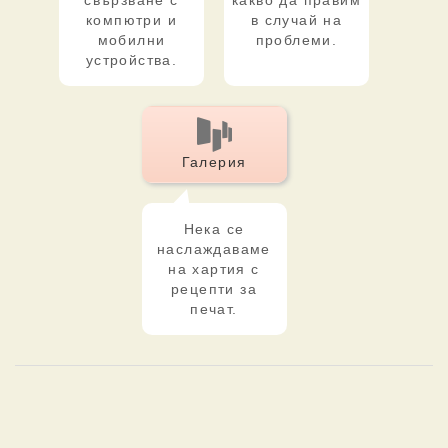
свързване с
какво да правим
компютри и
в случай на
мобилни
проблеми.
устройства.
Галерия
Нека се
наслаждаваме
на хартия с
рецепти за
печат.