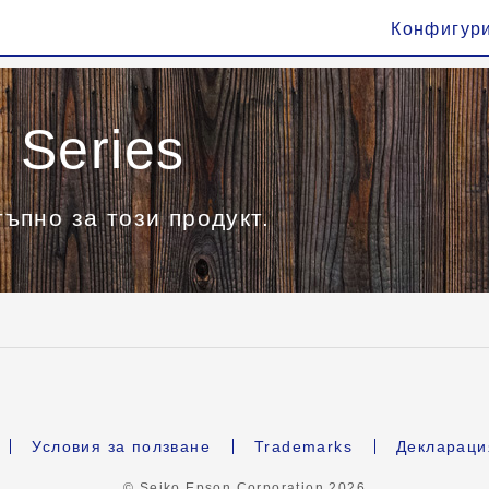
Конфигур
Series
ъпно за този продукт.
Условия за ползване
Trademarks
Деклараци
© Seiko Epson Corporation
2026