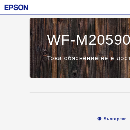
WF-M20590 
Това обяснение не е дост
Български