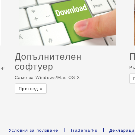
Допълнителен
софтуер
ър
Ръ
Само за Windows/Mac OS X
Преглед »
Условия за ползване
Trademarks
Деклараци