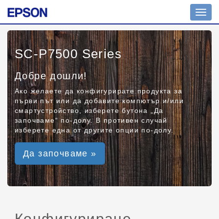
Toggl
navig
SC-P7500 Series
Добре дошли!
Ако желаете да конфигурирате продукта за
първи път или да добавите компютър и/или
смартустройство, изберете бутона „Да
започваме“ по-долу. В противен случай
изберете една от другите опции по-долу.
Да започваме »
Конфигуриране