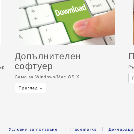
Допълнителен
софтуер
ър
Ръ
Само за Windows/Mac OS X
Преглед »
Условия за ползване
Trademarks
Деклараци