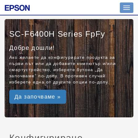
Toggl
navig
SC-F6400H Series FpFy
Добре дошли!
Ако желаете да конфигурирате продукта за
първи път или да добавите компютър и/или
смартустройство, изберете бутона „Да
започваме“ по-долу. В противен случай
изберете една от другите опции по-долу.
Да започваме »
Конфигуриране