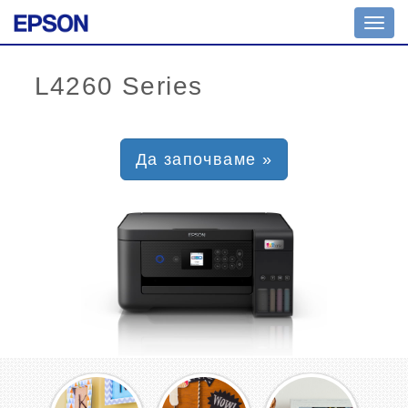
Toggl
navig
Да започваме »