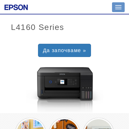
Toggl
navig
Да започваме »